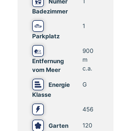
1
Numer
Badezimmer
1
Parkplatz
900
m
Entfernung
c.a.
vom Meer
G
Energie
Klasse
456
120
Garten