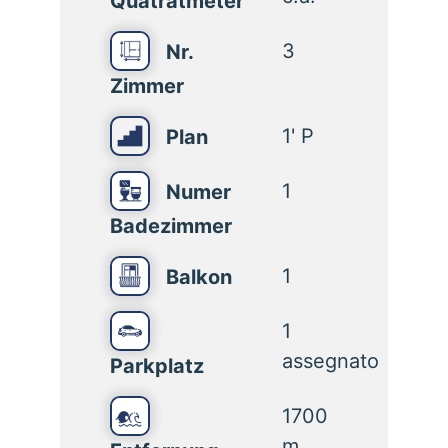
Quatratmeter
3
Nr.
Zimmer
1' P
Plan
1
Numer
Badezimmer
1
Balkon
1
assegnato
Parkplatz
1700
m