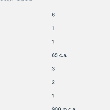
6
1
1
65 c.a.
3
2
1
900 m c.a.