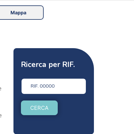
Mappa
Ricerca per RIF.
e
CERCA
e