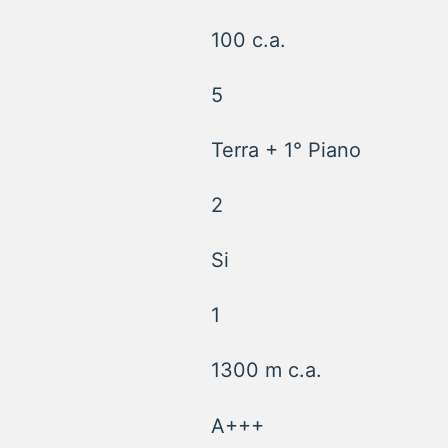
100 c.a.
5
Terra + 1° Piano
2
Si
1
1300 m c.a.
A+++