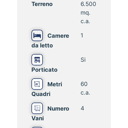
Terreno
6.500
mq.
c.a.
1
Camere
da letto
Si
Porticato
60
Metri
c.a.
Quadri
4
Numero
Vani